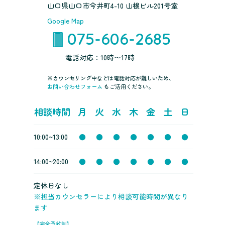
山口県山口市今井町4-10 山根ビル201号室
Google Map
075-606-2685
電話対応：10時〜17時
※カウンセリング中などは電話対応が難しいため、
お問い合わせフォーム
もご活用ください。
相談時間
月
火
水
木
金
土
日
10:00~13:00
●
●
●
●
●
●
●
14:00~20:00
●
●
●
●
●
●
●
定休日なし
※担当カウンセラーにより相談可能時間が異なり
ます
【完全予約制】