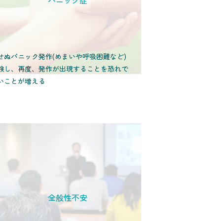
パニック症
せぬパニック発作(めまいや呼吸困難など)
験し、再度、発作が出現することを恐れで
いことが増える
全般性不安