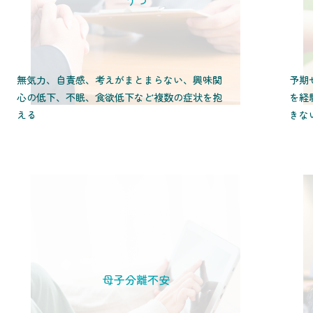
うつ
無気力、自責感、考えがまとまらない、興味関
予期
心の低下、不眠、食欲低下など複数の症状を抱
を経
える
きな
母子分離不安