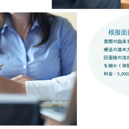
模擬面
実際の臨床
療法の進め
回面接の流
を細かく体
料金：5,00