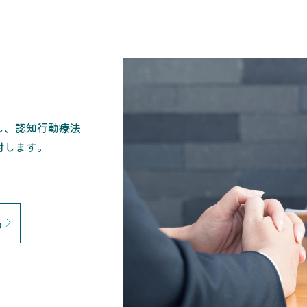
し、認知行動療法
討します。
る