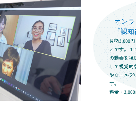
オンラ
「認知
月額3,00
ィです。１
の動画を視
して視覚的
やロールプ
す。
料金：3,00