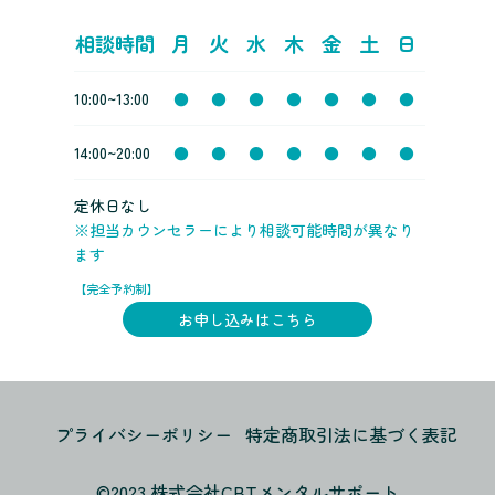
相談時間
月
火
水
木
金
土
日
10:00~13:00
●
●
●
●
●
●
●
14:00~20:00
●
●
●
●
●
●
●
定休日なし
※担当カウンセラーにより相談可能時間が異なり
ます
【完全予約制】
お申し込みはこちら
プライバシーポリシー
特定商取引法に基づく表記
©️2023 株式会社CBTメンタルサポート