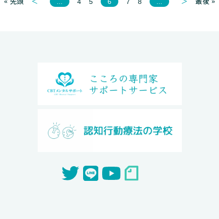
« 先頭
＜
＞
最後 »
...
4
5
6
7
8
...