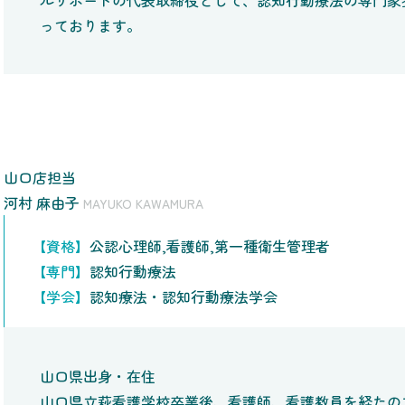
ルサポートの代表取締役として、認知行動療法の専門家
っております。
山口店担当
河村 麻由子
MAYUKO KAWAMURA
【資格】
公認心理師,看護師,第一種衛生管理者
【専門】
認知行動療法
【学会】
認知療法・認知行動療法学会
山口県出身・在住
山口県立萩看護学校卒業後、看護師、看護教員を経たの