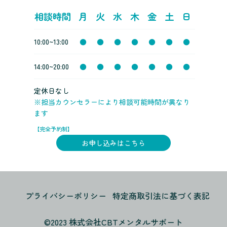
相談時間
月
火
水
木
金
土
日
10:00~13:00
●
●
●
●
●
●
●
14:00~20:00
●
●
●
●
●
●
●
定休日なし
※担当カウンセラーにより相談可能時間が異なり
ます
【完全予約制】
お申し込みはこちら
プライバシーポリシー
特定商取引法に基づく表記
©️2023 株式会社CBTメンタルサポート