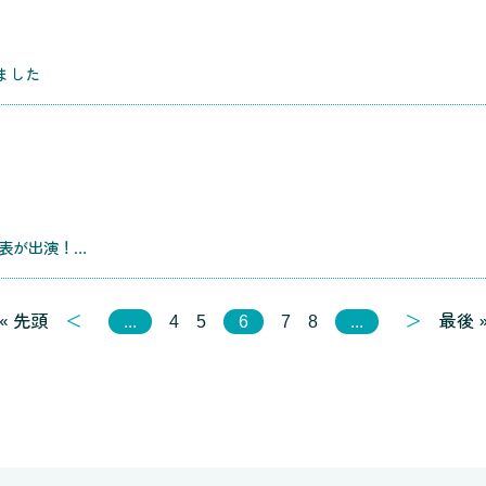
ました
YouTubeチャンネル【西崎康平 ブラックな社長】に代表が出演！経営者のリアルな声をお届け
« 先頭
＜
＞
最後 
...
4
5
6
7
8
...