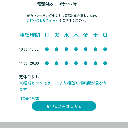
電話対応：10時〜17時
※カウンセリング中などは電話対応が難しいため、
お問い合わせフォーム
もご活用ください。
相談時間
月
火
水
木
金
土
日
10:00~13:00
●
●
●
●
●
●
●
14:00~20:00
●
●
●
●
●
●
●
定休日なし
※担当カウンセラーにより相談可能時間が異なり
ます
【完全予約制】
お申し込みはこちら