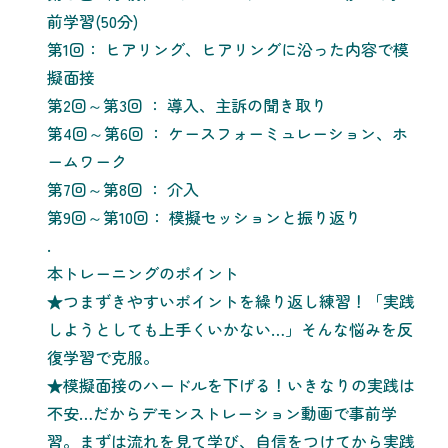
前学習(50分)
第1回： ヒアリング、ヒアリングに沿った内容で模
擬面接
第2回～第3回 ： 導入、主訴の聞き取り
第4回～第6回 ： ケースフォーミュレーション、ホ
ームワーク
第7回～第8回 ： 介入
第9回～第10回： 模擬セッションと振り返り
.
本トレーニングのポイント
★つまずきやすいポイントを繰り返し練習！「実践
しようとしても上手くいかない…」そんな悩みを反
復学習で克服。
★模擬面接のハードルを下げる！いきなりの実践は
不安…だからデモンストレーション動画で事前学
習。まずは流れを見て学び、自信をつけてから実践