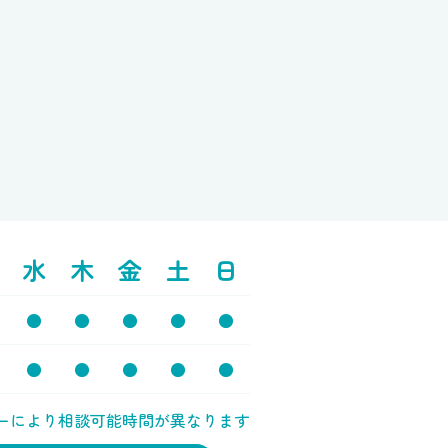
水
木
金
土
日
●
●
●
●
●
●
●
●
●
●
ーにより相談可能時間が異なります